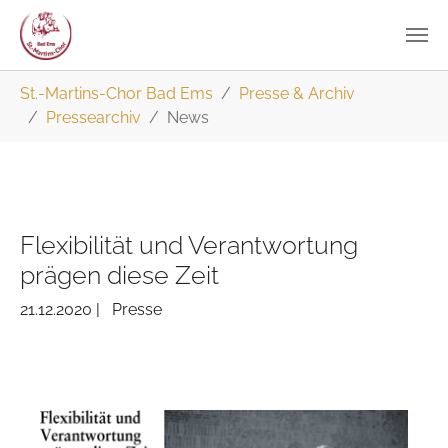
Zum
Sie sind hier:
St.-Martins-Chor Bad Ems
Presse & Archiv
Hauptinhalt
Pressearchiv
News
springen
Flexibilität und Verantwortung
prägen diese Zeit
21.12.2020
|
Presse