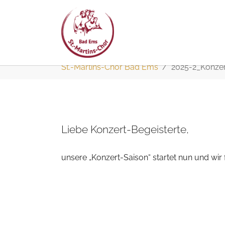
Zum
Sie sind hier:
St.-Martins-Chor Bad Ems
2025-2_Konzer
Hauptinhalt
springen
Liebe Konzert-Begeisterte,
unsere „Konzert-Saison“ startet nun und wir